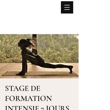
Lise NOËL
Yoga
Mouvement Fonctionnel
Anatomie expérientielle
Stages - Formations - Retraites
STAGE DE
FORMATION
INTENSIF 7 JOURS