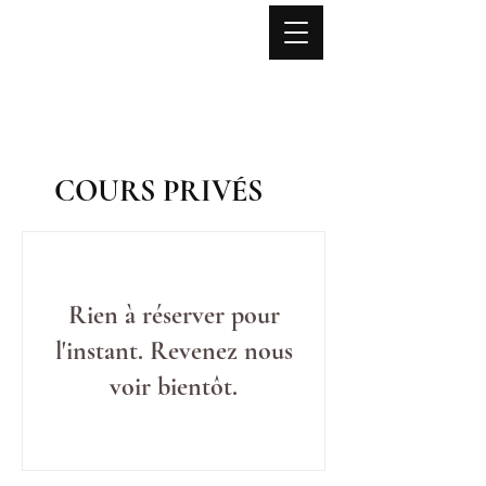
Lise NOËL
Yoga
Mouvement Fonctionnel
Anatomie expérientielle
Stages - Formations - Retraites
COURS PRIVÉS
Rien à réserver pour
l'instant. Revenez nous
voir bientôt.