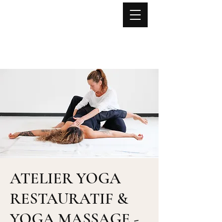
Lise NOËL
Yoga
Mouvement Fonctionnel
Anatomie expérientielle
Stages - Formations - Retraites
ATELIER YOGA
RESTAURATIF &
YOGA MASSAGE -