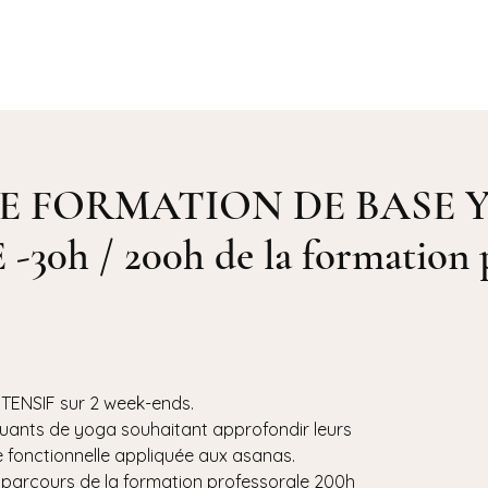
Accueil
Yoga ⌄
Agenda
Bio
E FORMATION DE BASE 
0h / 200h de la formation p
ENSIF sur 2 week-ends.
quants de yoga souhaitant approfondir leurs
fonctionnelle appliquée aux asanas.
 parcours de la formation professorale 200h