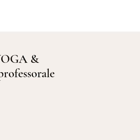
Galerie
Me contacter
YOGA &
rofessorale