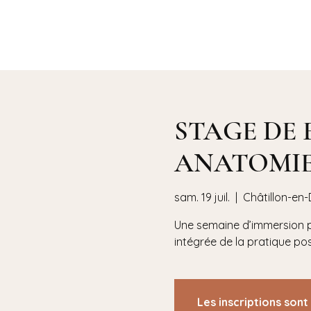
Lise NOËL
STAGE DE 
ANATOMIE
sam. 19 juil.
  |  
Châtillon-en-
Une semaine d’immersion p
intégrée de la pratique post
Les inscriptions sont