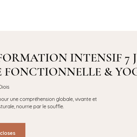
Accueil
Yoga ⌄
Agenda
Bio
FORMATION INTENSIF 7 
 FONCTIONNELLE & YO
Diois
our une compréhension globale, vivante et
urale, nourrie par le souffle.
 closes