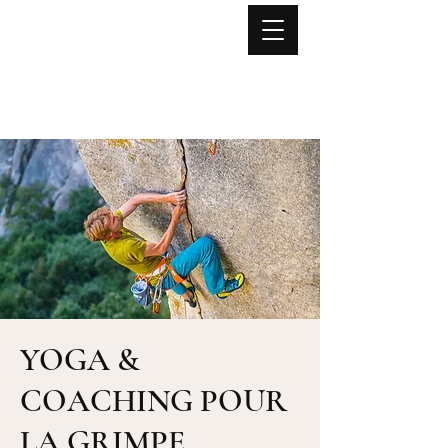
Lise NOËL
Yoga
Mouvement Fonctionnel
Anatomie expérientielle
Stages - Formations - Retraites
YOGA &
COACHING POUR
LA GRIMPE