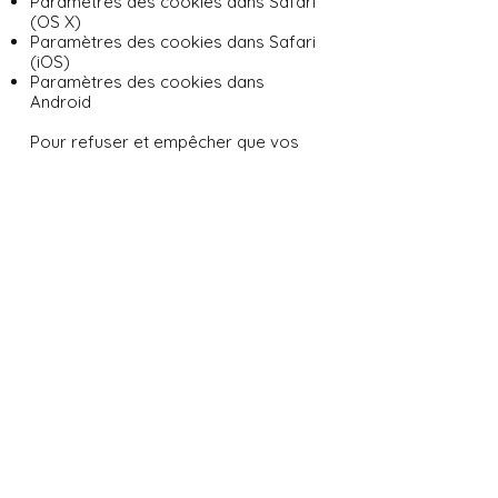
Paramètres des cookies dans Safari
(OS X)
Paramètres des cookies dans Safari
(iOS)
Paramètres des cookies dans
Android
Pour refuser et empêcher que vos
données soient utilisées par Google
Analytics sur tous les sites web,
consultez les instructions suivantes
:
https://tools.google.com/dlpage/g
aoptout?hl=fr
.
Il se peut que nous modifiions cette
politique en matière de cookies. Nous
vous encourageons à consulter
régulièrement cette page pour
obtenir les dernières informations sur
les cookies.
Lise NOËL