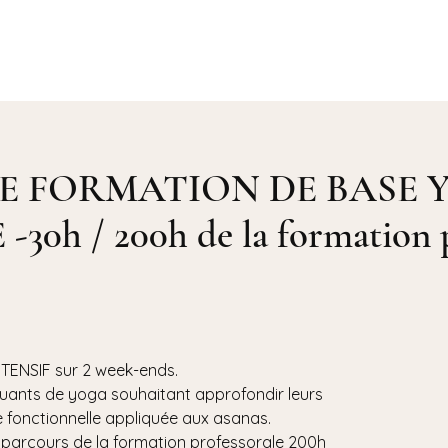
Accueil
Yoga ⌄
Agenda
Bio
E FORMATION DE BASE 
0h / 200h de la formation p
ENSIF sur 2 week-ends.
quants de yoga souhaitant approfondir leurs
fonctionnelle appliquée aux asanas.
 parcours de la formation professorale 200h