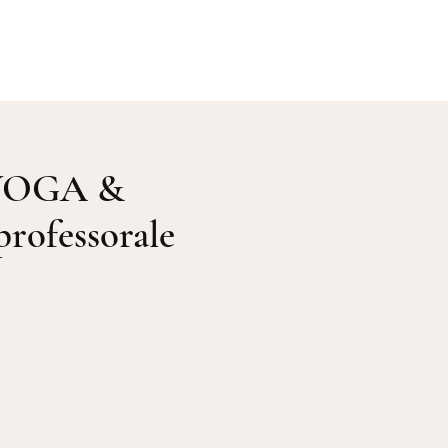
Galerie
Me contacter
YOGA &
rofessorale