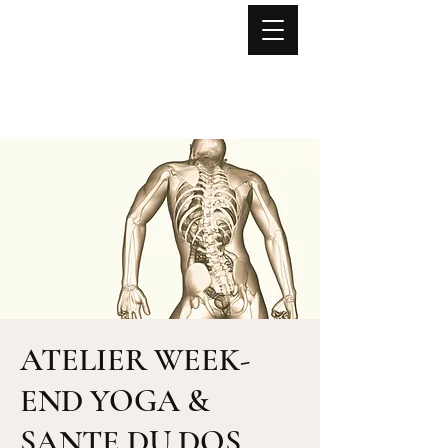
Lise NOËL
Yoga
Mouvement Fonctionnel
Anatomie expérientielle
Stages - Formations - Retraites
ATELIER WEEK-
END YOGA &
SANTE DU DOS